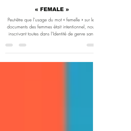
Eva Castor
16 févr.
7 min de lecture
« FEMALE »
Peut-être que l’usage du mot « femelle » sur les
documents des femmes était intentionnel, nous
inscrivant toutes dans l’Identité de genre sans
jamais avoir à expliquer ce que cela signifie.
Après tout, les femmes peuvent ne pas savoir ce
que veut dire Identité de genre, mais nous
savons que nous sommes femelles.