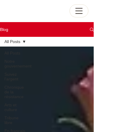
Blog
All Posts
All Posts
Notre
gouvernement
Suivez
l'argent
Chronique
de la
résistance
Arts et
culture
Tribune
libre
En français