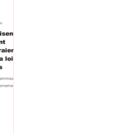
re
isent
nt
raient
 loi –
s
 femmes
vernement