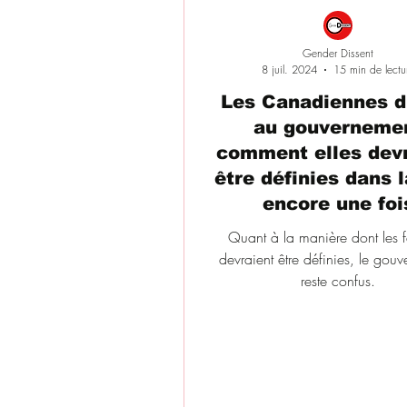
Gender Dissent
8 juil. 2024
15 min de lectu
Les Canadiennes d
au gouverneme
comment elles dev
être définies dans la
encore une foi
Quant à la manière dont les
devraient être définies, le gou
reste confus.