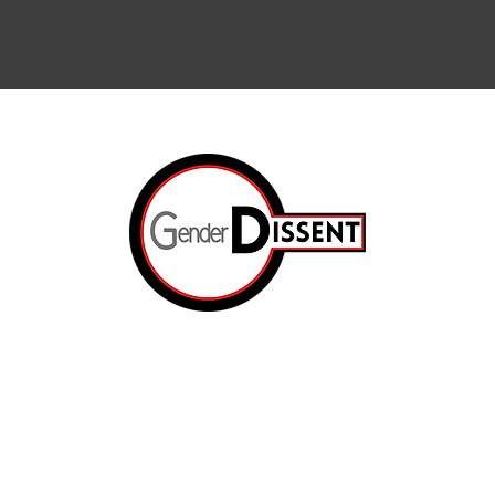
Arts et cul
Internation
La résista
pas
Opinions
te
Les lettres
À propos
Gender Dissent