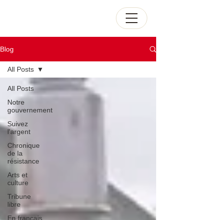
Blog
All Posts
All Posts
Notre
gouvernement
Suivez
l'argent
Chronique
de la
résistance
Arts et
culture
Tribune
libre
En français