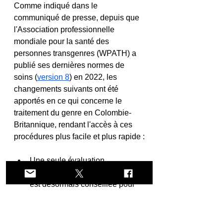
Comme indiqué dans le 
communiqué de presse, depuis que 
l'Association professionnelle 
mondiale pour la santé des 
personnes transgenres (WPATH) a 
publié ses dernières normes de 
soins (
version 8
) en 2022, les 
changements suivants ont été 
apportés en ce qui concerne le 
traitement du genre en Colombie-
Britannique, rendant l'accès à ces 
procédures plus facile et plus rapide :
Une seule évaluation 
chirurgicale, au lieu de deux, 
est désormais conseillée pour 
toutes les chirurgies génitales 
affirmant le genre.
Une ancienne exigence de « 