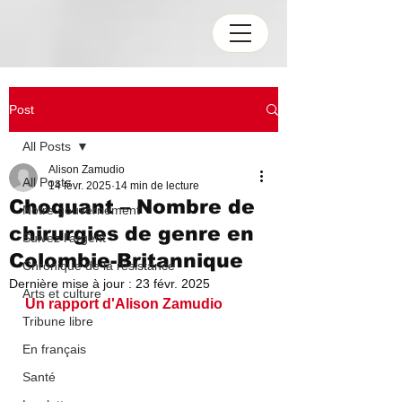
Post
All Posts
Alison Zamudio
All Posts
14 févr. 2025
14 min de lecture
Choquant – Nombre de
Notre gouvernement
chirurgies de genre en
Suivez l'argent
Colombie-Britannique
Chronique de la résistance
Dernière mise à jour :
23 févr. 2025
Arts et culture
Un rapport d'Alison Zamudio
Tribune libre
En français
Santé