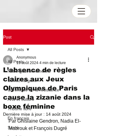
Post
All Posts
Anonymous
All Posts
13 août 2024
4 min de lecture
L’absence de règles
Notre gouvernement
claires aux Jeux
Suivez l'argent
Olympiques de Paris
Chronique de la résistance
cause la zizanie dans la
Arts et culture
boxe féminine
Tribune libre
Dernière mise à jour :
14 août 2024
En français
Par Ghislaine Gendron, Nadia El-
Santé
Mabrouk et François Dugré